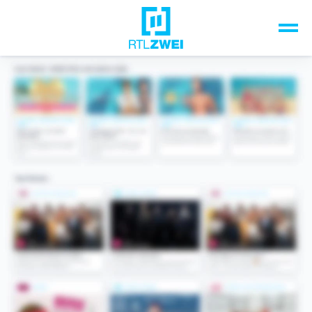
Unsere Top-Formate
TV-Programm
Sendungen A-Z
Musik & Events
Spiele