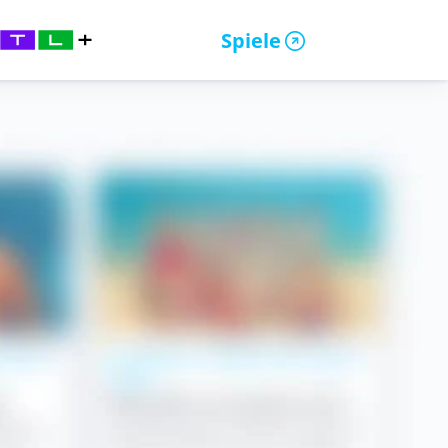
Spiele