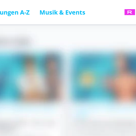
ungen A-Z
Musik & Events