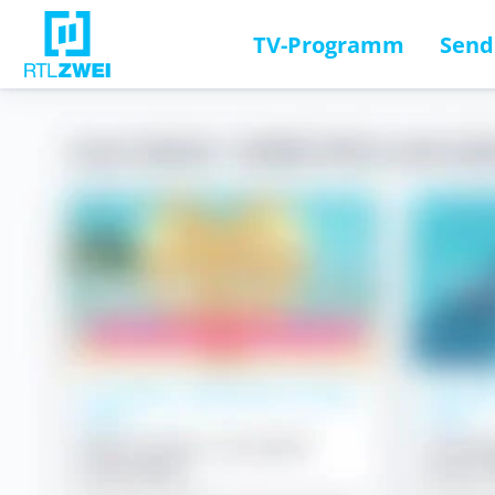
TV-Programm
Send