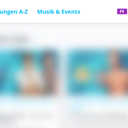
ungen A-Z
Musik & Events