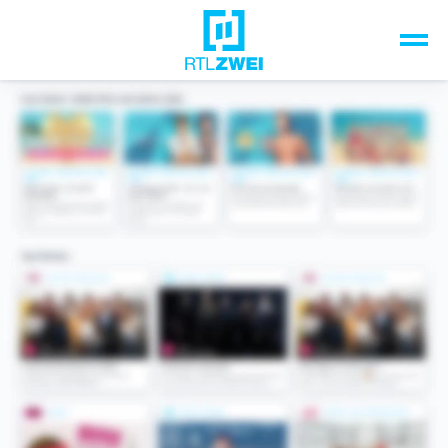
Unsere Top-Formate
TV-Programm
Sendungen A-Z
Musik & Events
Spiele