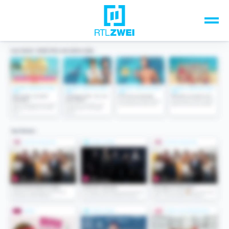
Unsere Top-Formate
TV-Programm
Sendungen A-Z
Musik & Events
Spiele