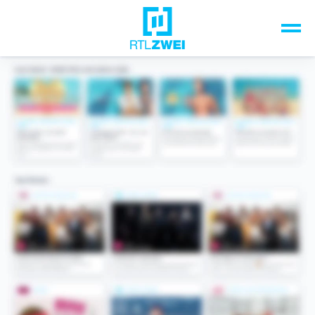
Unsere Top-Formate
TV-Programm
Sendungen A-Z
Musik & Events
Spiele