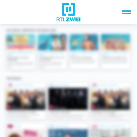
Unsere Top-Formate
TV-Programm
Sendungen A-Z
Musik & Events
Spiele